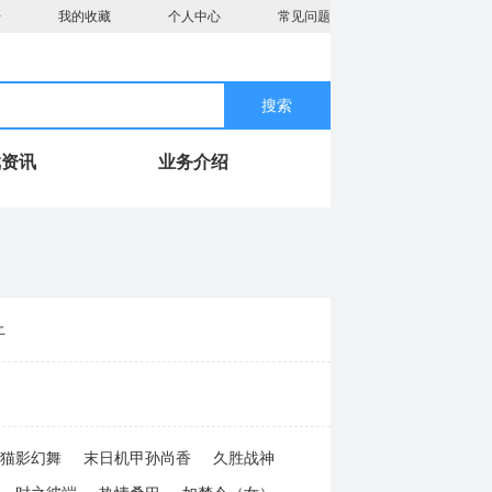
册
我的收藏
个人中心
常见问题
搜索
戏资讯
业务介绍
上
猫影幻舞
末日机甲孙尚香
久胜战神