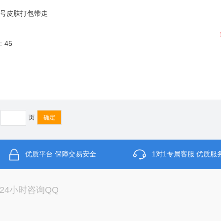
号皮肤打包带走
：
45
页
优质平台 保障交易安全
1对1专属客服 优质服
x24小时咨询QQ