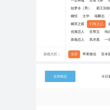
一念神魔
云鹰飞将
如梦令（男）
霸王别姬
幽恒
太华
瑞麟志
幽冥之眼
幻海之心
优雅恋人
至尊宝
纯
蔷薇恋人
凤求凰
一
游戏大区：
全部
苹果微信
安卓
全部商品
今日