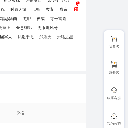
时之彼端
热情桑巴
如梦令（女）
收
缩
灵祝
时雨天司
飞衡
玄嵩
岱宗
冰霜恋舞曲
龙胆
神威
零号雷霆
爱至上
全息碎影
无限飓风号
幽冥火
凤凰于飞
武则天
永曜之星
我要买
我要卖
联系客服
价格
我的收藏