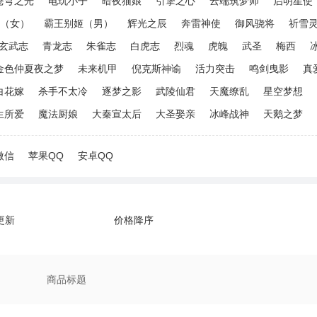
苍穹之光
电玩小子
暗夜猫娘
引擎之心
云端筑梦师
启明星使
（女）
霸王别姬（男）
辉光之辰
奔雷神使
御风骁将
祈雪
玄武志
青龙志
朱雀志
白虎志
烈魂
虎魄
武圣
梅西
金色仲夏夜之梦
未来机甲
倪克斯神谕
活力突击
鸣剑曳影
真
白花嫁
杀手不太冷
逐梦之影
武陵仙君
天魔缭乱
星空梦想
生所爱
魔法厨娘
大秦宣太后
大圣娶亲
冰峰战神
天鹅之梦
微信
苹果QQ
安卓QQ
更新
价格降序
商品标题