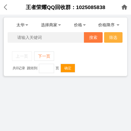
王者荣耀QQ回收群：1025085838
太华
选择商家
价格
价格降序
搜索
筛选
上一页
下一页
共0记录
跳转到
页