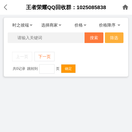
王者荣耀QQ回收群：1025085838
时之彼端
选择商家
价格
价格降序
搜索
筛选
上一页
下一页
共0记录
跳转到
页