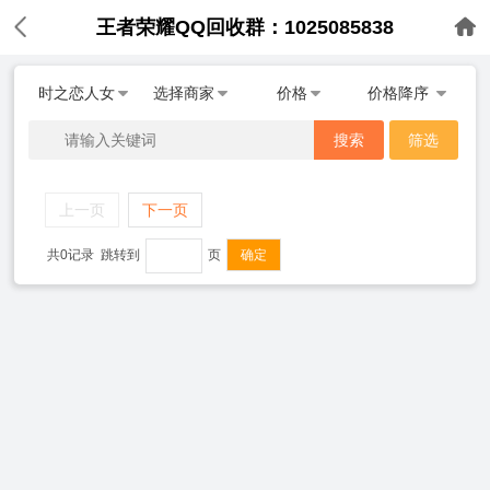
王者荣耀QQ回收群：1025085838
时之恋人女
选择商家
价格
价格降序
搜索
筛选
上一页
下一页
共0记录
跳转到
页