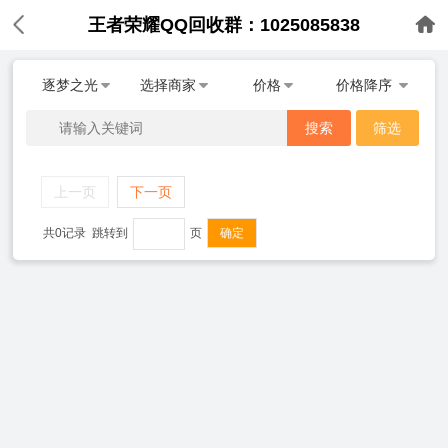
王者荣耀QQ回收群：1025085838
逐梦之光
选择商家
价格
价格降序
搜索
筛选
上一页
下一页
共0记录
跳转到
页