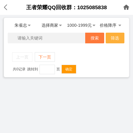
王者荣耀QQ回收群：1025085838
朱雀志
选择商家
1000-1999元
价格降序
搜索
筛选
上一页
下一页
共0记录
跳转到
页