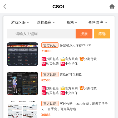
CSOL
游戏区服
选择商家
价格
价格降序
搜索
筛选
官方认证
多普勒爪刀库存21000
¥10000
找回包赔
官方回购
分期付款
购买包赔
中介担保
官方认证
喜欢的可以稍砍
¥2500
找回包赔
官方回购
分期付款
购买包赔
中介担保
官方认证
买过包赔，csgo红锁，蝴蝶刀爪子
刀，有手套，可完美绿色
¥6888