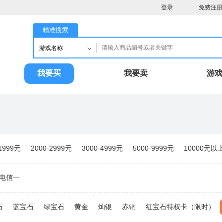
登录
免费注
精准搜索
游戏名称
我要买
我要卖
游
-1999元
2000-2999元
3000-4999元
5000-9999元
10000元以
电信一
石
蓝宝石
绿宝石
黄金
灿银
赤铜
红宝石特权卡（限时）