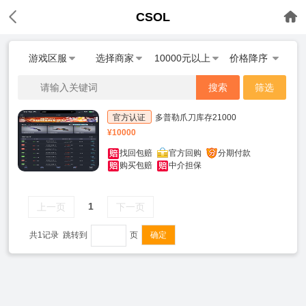
CSOL
游戏区服
选择商家
10000元以上
价格降序
搜索
筛选
官方认证
多普勒爪刀库存21000
¥10000
找回包赔
官方回购
分期付款
购买包赔
中介担保
1
上一页
下一页
共1记录
跳转到
页