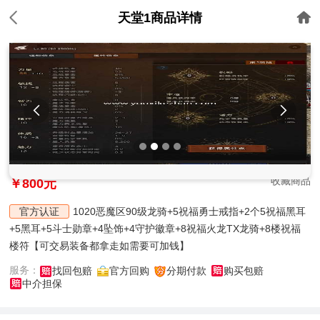
天堂1商品详情


收藏商品
￥800元
官方认证
1020恶魔区90级龙骑+5祝福勇士戒指+2个5祝福黑耳
+5黑耳+5斗士勋章+4坠饰+4守护徽章+8祝福火龙TX龙骑+8楼祝福
楼符【可交易装备都拿走如需要可加钱】
服务：
找回包赔
官方回购
分期付款
购买包赔
中介担保