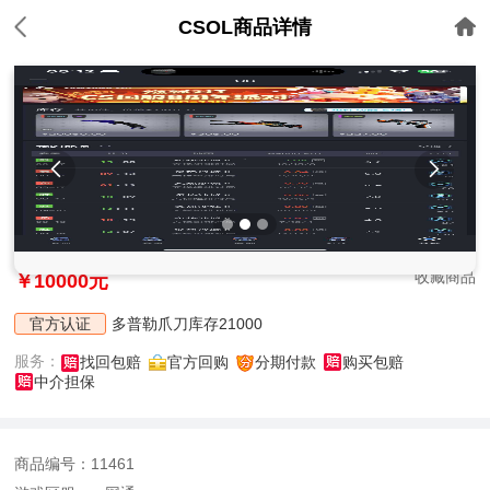
CSOL商品详情


收藏商品
￥10000元
官方认证
多普勒爪刀库存21000
服务：
找回包赔
官方回购
分期付款
购买包赔
中介担保
商品编号：11461